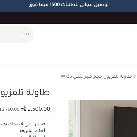
توصيل مجانى للطلبات 1500 فيما فوق
ام
طاولات
مكاتب
الاكسسوارات
الابجورات
طاولة تلفزيون حجم كبير آشلي W136
طاولة تلفزيون 

2,500.00

2,760.00