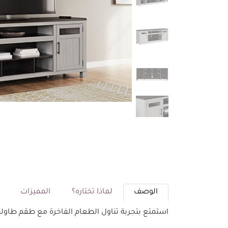
الوصف
لماذا تختاره؟
المميزات
م
استمتع بتجربة تناول الطعام الفاخرة مع طقم طاولة طعام 8 كراسي من أشلي. تصميم أنيق يجمع بين الراحة والجمال، مما يجعله الخيا