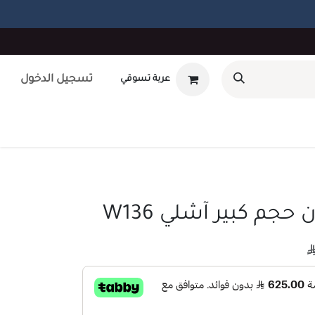
تسجيل الدخول
عربة تسوقي
أوتلت
بطاقة هدايا
تصميم داخلى
طلب صيانه
unt
حجم كبير آشلي W136