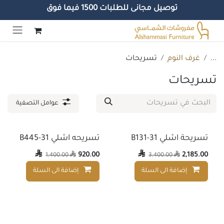
توصيل مجانى للطلبات 1500 فيما فوق
خطي للذهاب إلى المحتوى
...
غرف النوم
تسريحات
تسريحات
عوامل التصفية
تسريحة اشلي B131-31
تسريحه اشلي B445-31

920.00

2,185.00
1,400.00

3,400.00

إضافة الى السلة
إضافة الى السلة
إضافة إلى قائمة الأمنيات