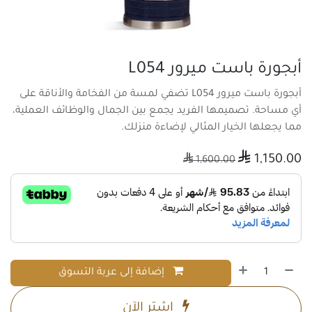
أبجورة باست ميرور L054
أبجورة باست ميرور L054 تضفي لمسة من الفخامة والأناقة على
أي مساحة. تصميمها الفريد يجمع بين الجمال والوظائف العملية،
مما يجعلها الخيار المثالي لإضاءة منزلك.

1,150.00

1,600.00
إضافة إلى عربة التسوق
اشترِ الآن