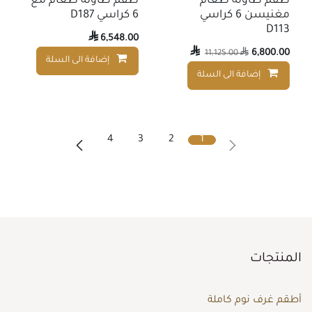
طقم طاولة طعام
طقم طاولة طعام مع
مغنيسن 6 كراسي
6 كراسي D187
D113

6,548.00

6,800.00
11,125.00

إضافة الى السلة
إضافة الى السلة
إضافة إلى قائمة الأمنيات
4
3
2
1
المنتجات
أطقم غرف نوم كاملة