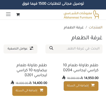
توصيل مجانى للطلبات 1500 فيما فوق
خطي للذهاب إلى المحتوى
المنتجات
غرفة الطعام
غرفة الطعام
عوامل التصفية
طقم طاولة طعام 10
طقم طاولة طعام
كراسي ليجاسي D204
بيضاويه 10 كراسي
ليجاسي D201

14,950.00
18,000.00


14,400.00
18,000.00

إضافة الى السلة
إضافة إلى قائمة الأمنيات
إضافة الى السلة