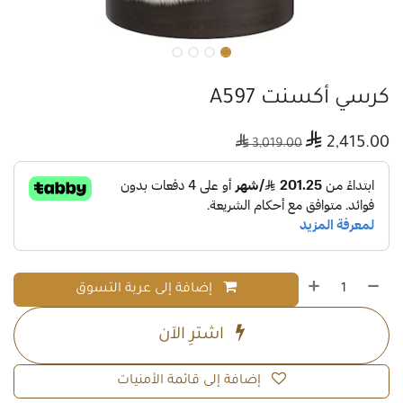
كرسي أكسنت A597

2,415.00

3,019.00
إضافة إلى عربة التسوق
اشترِ الآن
إضافة إلى قائمة الأمنيات