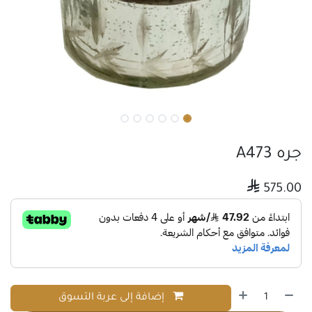
جره A473

575.00
إضافة إلى عربة التسوق