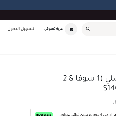
تسجيل الدخول
عربة تسوقي
أوتلت
بطاقة هدايا
تصميم داخلى
طلب صيانه
unt
طقم كنب اشلي (1 سوفا & 2