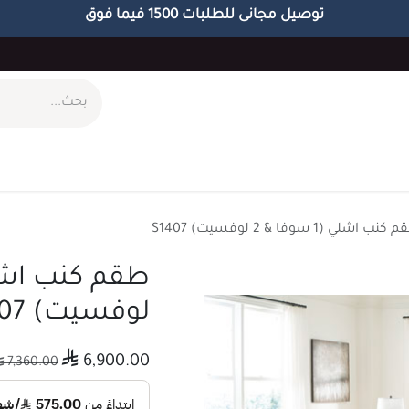
توصيل مجانى للطلبات 1500 فيما فوق
ام
طاولات
مكاتب
الاكسسوارات
الابجورات
نب اشلي (1 سوفا & 2 لوفسيت) S1407
لوفسيت) S1407

6,900.00

7,360.00