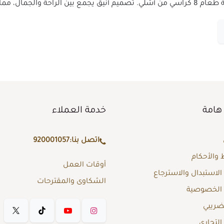
ر المثالي لكل منزل.
هامة
خدمة العملاء
اتصل بنا:
920001057
والأحكام
أوقات العمل
لاستبدال والاسترجاع
الشكاوى والمقترحات
الخصوصية
لضريبي
لتجاري