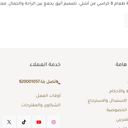
ر المثالي لكل منزل.
هامة
خدمة العملاء
اتصل بنا:
920001057
والأحكام
أوقات العمل
لاستبدال والاسترجاع
الشكاوى والمقترحات
الخصوصية
لضريبي