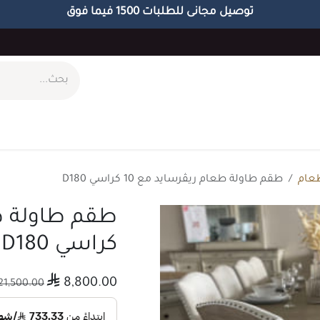
توصيل مجانى للطلبات 1500 فيما فوق
ام
طاولات
مكاتب
الاكسسوارات
الابجورات
عام
طقم طاولة طعام ريڤرسايد مع 10 كراسي D180
كراسي D180

8,800.00
21,500.00