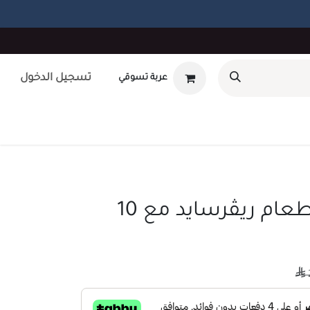
تسجيل الدخول
عربة تسوقي
أوتلت
بطاقة هدايا
تصميم داخلى
طلب صيانه
unt
طقم طاولة طعام ريڤرسايد مع 10
