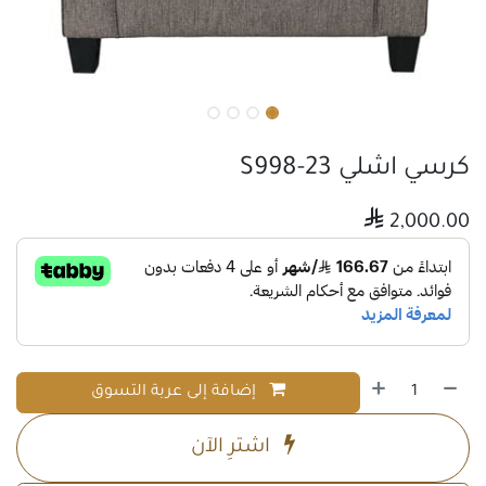
كرسي اشلي S998-23

2,000.00
إضافة إلى عربة التسوق
اشترِ الآن