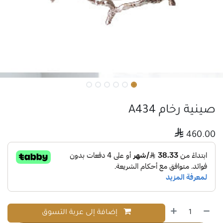
صينية رخام A434

460.00
إضافة إلى عربة التسوق