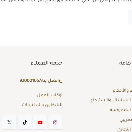
ر المثالي لكل منزل.
هامة
خدمة العملاء
اتصل بنا:
920001057
والأحكام
أوقات العمل
لاستبدال والاسترجاع
الشكاوى والمقترحات
الخصوصية
لضريبي
لتجاري