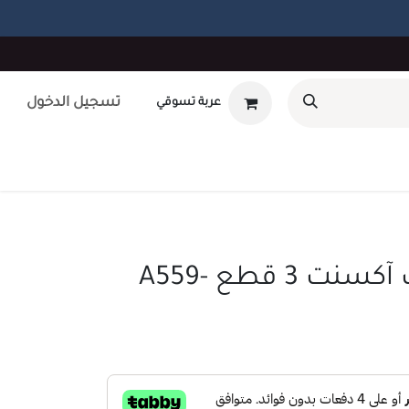
تسجيل الدخول
عربة تسوقي
أوتلت
بطاقة هدايا
تصميم داخلى
طلب صيانه
unt
طقم طاولات آكسنت 3 قطع A559-