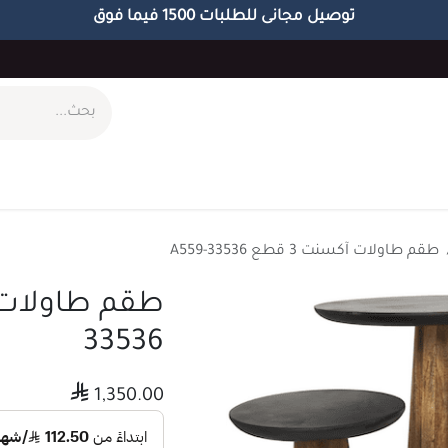
توصيل مجانى للطلبات 1500 فيما فوق
ام
طاولات
مكاتب
الاكسسوارات
الابجورات
طقم طاولات آكسنت 3 قطع A559-33536
33536

1,350.00