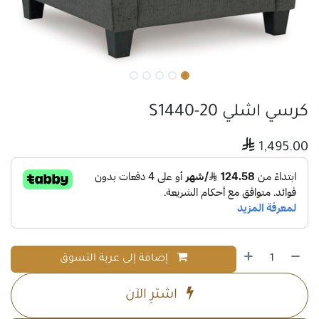
كرسي اشلي S1440-20

1,495.00
إضافة إلى عربة التسوق
اشترِ الآن