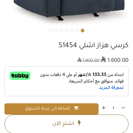
كرسي هزاز اشلي S1454

1,600.00

1,900.00
إضافة إلى عربة التسوق
اشترِ الآن