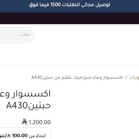
توصيل مجانى للطلبات 1500 فيما فوق
ام
طاولات
مكاتب
الاكسسوارات
الابجورات
رات
اكسسوار وعاء سيراميك طقم من حبتينA430
اكسسوار وعا
حبتينA430

1,200.00