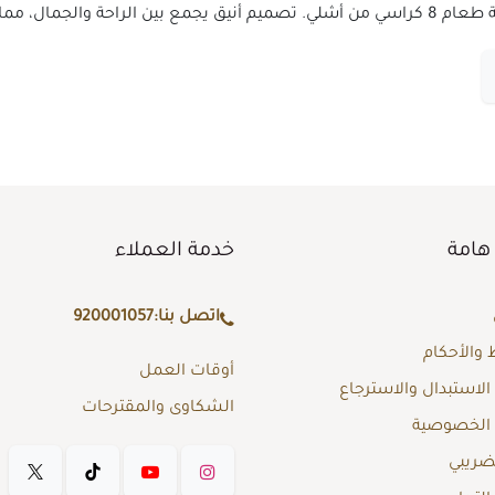
ر المثالي لكل منزل.
هامة
خدمة العملاء
اتصل بنا:
920001057
والأحكام
أوقات العمل
لاستبدال والاسترجاع
الشكاوى والمقترحات
الخصوصية
لضريبي