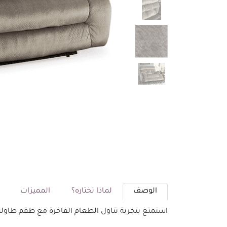
الوصف
لماذا تختاره؟
المميزات
م
استمتع بتجربة تناول الطعام الفاخرة مع طقم طاولة طعام 8 كراسي من أشلي. تصميم أنيق يجمع بين الراحة والجمال، مما يجعله الخيا