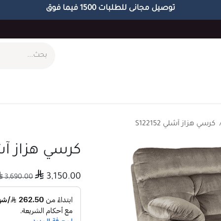
توصيل مجانى للطلبات 1500 فيما فوق
ام
طاولات
مكاتب
الاكسسوارات
الابجورات
كرسي هزاز آشلي S122152
كرسي هزاز آشلي 52

3,150.00

3,690.00