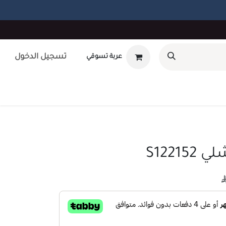
تسجيل الدخول
عربة تسوقي
أوتلت
بطاقة هدايا
تصميم داخلى
طلب صيانه
unt
S1221